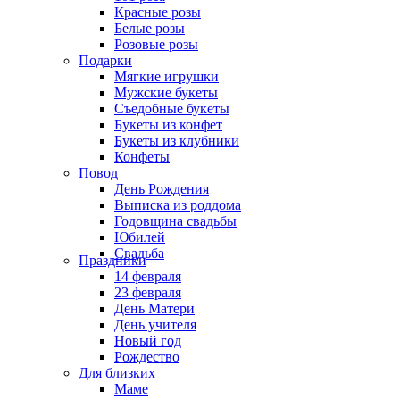
Красные розы
Белые розы
Розовые розы
Подарки
Мягкие игрушки
Мужские букеты
Съедобные букеты
Букеты из конфет
Букеты из клубники
Конфеты
Повод
День Рождения
Выписка из роддома
Годовщина свадьбы
Юбилей
Свадьба
Праздники
14 февраля
23 февраля
День Матери
День учителя
Новый год
Рождество
Для близких
Маме