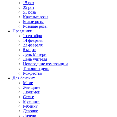
15 роз
25 роз
51 роза
Красные розы
Белые розы
Розовые розы
Праздники
1 сентября
14 февраля
23 февраля
8 марта
День Матери
День учителя
Новогодние композиции
Татьянин день
Рождество
Для близких
Маме
Женщине
Любимой
Семье
Мужчине
Ребенку
Девочке
Дочери