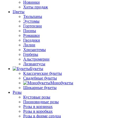
Новинки
Хиты продаж
Цветы
Тюльпаны
Эустомы
Гортензии
Пионы
Ромашки
Гвоздики
Лилии
Хризантемы
Герберы
Альстромерии
Лизиантусы
Букеты
Классические букеты
Свадебные букеты
Монобукеты
Шикарные букеты
Розы
Кустовые розы
Пионовидные розы
Розы в корзинах
Розы в коробках
Розы в форме сердца