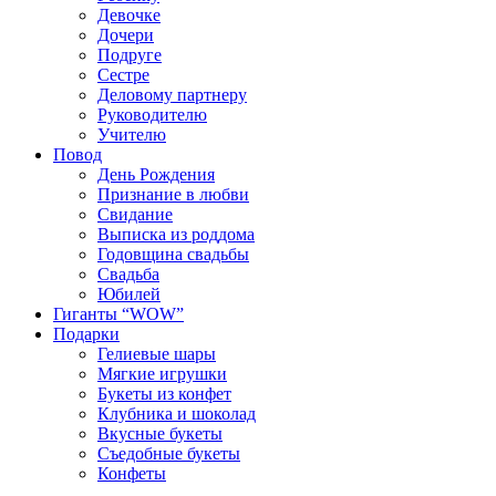
Девочке
Дочери
Подруге
Сестре
Деловому партнеру
Руководителю
Учителю
Повод
День Рождения
Признание в любви
Свидание
Выписка из роддома
Годовщина свадьбы
Свадьба
Юбилей
Гиганты “WOW”
Подарки
Гелиевые шары
Мягкие игрушки
Букеты из конфет
Клубника и шоколад
Вкусные букеты
Съедобные букеты
Конфеты