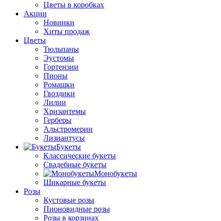
Цветы в коробках
Акции
Новинки
Хиты продаж
Цветы
Тюльпаны
Эустомы
Гортензии
Пионы
Ромашки
Гвоздики
Лилии
Хризантемы
Герберы
Альстромерии
Лизиантусы
Букеты
Классические букеты
Свадебные букеты
Монобукеты
Шикарные букеты
Розы
Кустовые розы
Пионовидные розы
Розы в корзинах